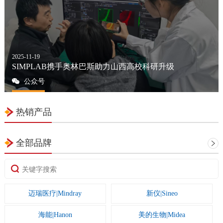
2025-11-19
SIMPLAB携手奥林巴斯助力山西高校科研升级
公众号
热销产品
全部品牌
迈瑞医疗|Mindray
新仪|Sineo
海能|Hanon
美的生物|Midea