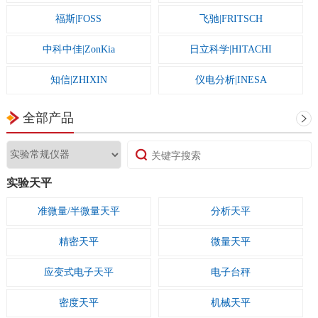
福斯|FOSS
飞驰|FRITSCH
中科中佳|ZonKia
日立科学|HITACHI
知信|ZHIXIN
仪电分析|INESA
一恒|yiheng
跃进|HENGZI
全部产品
雅马拓|yamato
仪电物光|INESA
昕瑞|XINRUI
新嘉电子|XINJIA
实验天平
新芝|SCIENTZ
湘仪|cence
准微量/半微量天平
分析天平
天美|Techcomp
赛多利斯|Sartorius
精密天平
微量天平
赛默飞世尔|Thermo
三信|SANXIN
应变式电子天平
电子台秤
申安|SHENAN
司乐|SILE
密度天平
机械天平