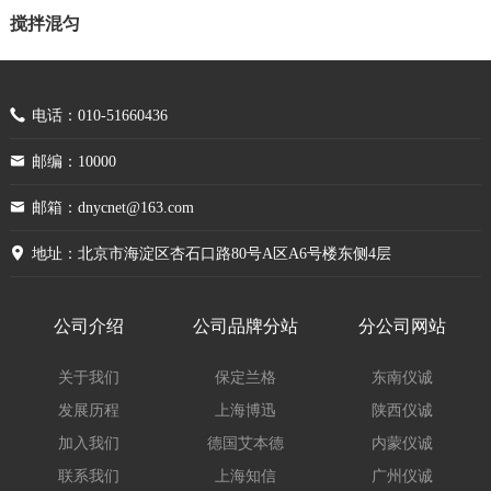
舒美|ks-csyq
青浦沪西|HuXi
搅拌混匀
普利赛斯|Precisa
梅颖浦|meiyingpu
磁力搅拌器
生化仪器
雷磁|lei-ci
六一|LIUYI
粉碎机
摇瓶机
电话：010-51660436
兰格|LONGER
菁海|JINGHAI
邮编：10000
小型振荡器
水浴振荡器/振荡水槽
菁华|JINGHUA
精宏|JINGHONG
邮箱：dnycnet@163.com
气浴振荡培养箱/摇床
试管混匀器
嘉鹏|JIAPENG
精科实业|JK
地址：北京市海淀区杏石口路80号A区A6号楼东侧4层
涡旋混匀器
拍打均质机
净信|Jingxin
恒平|SDPTOP
超声波细胞粉碎机
研磨机
公司介绍
公司品牌分站
分公司网站
和泰|The Lab
恒奥|tjhakj
分散乳化机/匀浆机
组织捣碎机
关于我们
保定兰格
东南仪诚
长城科工贸|Greatwall
昌吉|CHANGJI
电动搅拌机
微孔板振荡器
发展历程
上海博迅
陕西仪诚
博迅|Boxun
标模|biaomo
分离浓缩
加入我们
德国艾本德
内蒙仪诚
联系我们
上海知信
广州仪诚
奥豪斯|OHAUS
安泰|AIRTECH
迷你离心机
平行蒸发浓缩仪