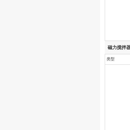
磁力搅拌
类型