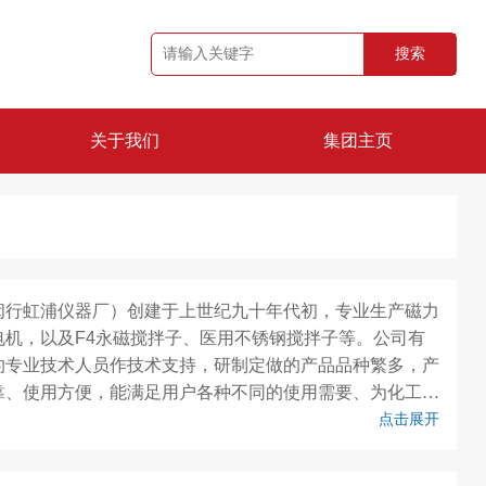
搜索
关于我们
集团主页
公司简介
品牌资质
闵行虹浦仪器厂）创建于上世纪九十年代初，专业生产磁力
机，以及F4永磁搅拌子、医用不锈钢搅拌子等。公司有
的专业技术人员作技术支持，研制定做的产品品种繁多，产
靠、使用方便，能满足用户各种不同的使用需要、为化工、
车到农业、商检、质检、卫生防疫以及高校、研究单位等各
点击展开
用仪器。