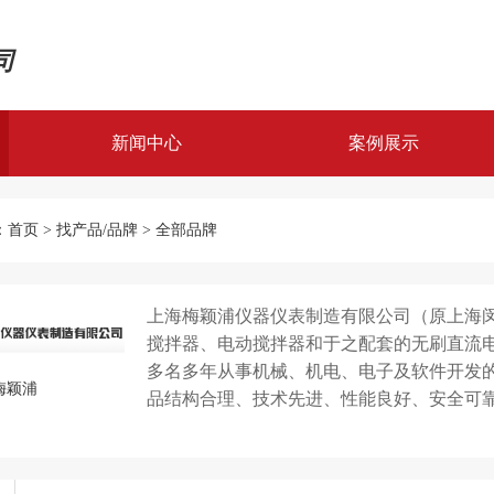
司
新闻中心
案例展示
案例展示
：
首页
>
找产品/品牌
>
全部品牌
解决方案
上海梅颖浦仪器仪表制造有限公司（原上海
搅拌器、电动搅拌器和于之配套的无刷直流电
多名多年从事机械、机电、电子及软件开发
梅颖浦
品结构合理、技术先进、性能良好、安全可
制药、日化、食品、涂料、建材、电子、汽
行各业的各级实验室提供国内一流品质的通