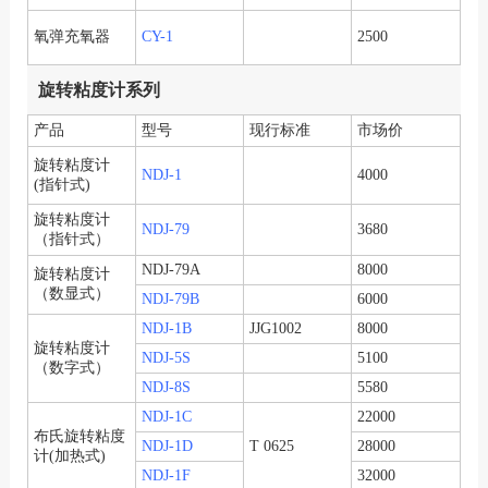
氧弹充氧器
CY-1
2500
旋转粘度计系列
产品
型号
现行标准
市场价
旋转粘度计
NDJ-1
4000
(指针式)
旋转粘度计
NDJ-79
3680
（指针式）
NDJ-79A
8000
旋转粘度计
（数显式）
NDJ-79B
6000
NDJ-1B
JJG1002
8000
旋转粘度计
NDJ-5S
5100
（数字式）
NDJ-8S
5580
NDJ-1C
22000
布氏旋转粘度
NDJ-1D
T 0625
28000
计(加热式)
NDJ-1F
32000