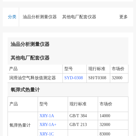
路仪器、地质仪器和其它实验室仪器。经数年的发展，
产品智能化程度高、覆盖面广，是行业中品种最多、规
模最大的企业之一。我公司已通过ISO9001国际质量体
分类
油品分析测量仪器
其他电厂配套仪器
更多
系认证。
氧弹式热量计
旋转粘度计系列
沥青检测类仪器
油品分析测量仪器
其他电厂配套仪器
产品
型号
现行标准
市场价
润滑油空气释放值测定器
SYD-0308
SH/T0308
32000
氧弹式热量计
产品
型号
现行标准
市场价
XRY-1A
GB/T 384
14000
XRY-1A+
GB/T 213
32000
氧弹热量计
XRY-1C
83000