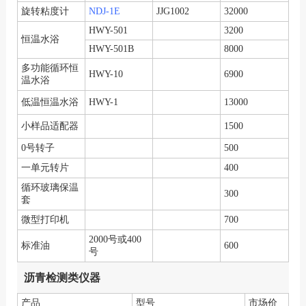
旋转粘度计
NDJ-1E
JJG1002
32000
HWY-501
3200
恒温水浴
HWY-501B
8000
多功能循环恒
HWY-10
6900
温水浴
低温恒温水浴
HWY-1
13000
小样品适配器
1500
0号转子
500
一单元转片
400
循环玻璃保温
300
套
微型打印机
700
2000号或400
标准油
600
号
沥青检测类仪器
产品
型号
市场价