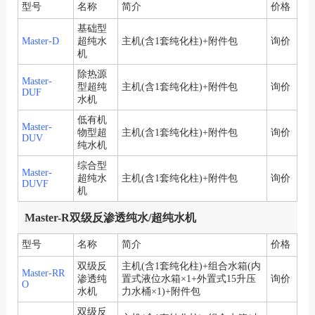
型号
名称
简介
价格
基础型
Master-D
超纯水
主机(含1套纯化柱)+附件包
询价
机
除热源
Master-
型超纯
主机(含1套纯化柱)+附件包
询价
DUF
水机
低有机
Master-
物型超
主机(含1套纯化柱)+附件包
询价
DUV
纯水机
综合型
Master-
超纯水
主机(含1套纯化柱)+附件包
询价
DUVF
机
Master-R双级反渗透纯水/超纯水机
型号
名称
简介
价格
双级反
主机(含1套纯化柱)+组合水箱(内
Master-RR
渗透纯
置式液位水箱×1+外置式15升压
询价
O
水机
力水桶×1)+附件包
双级反