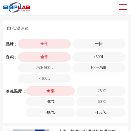
低温冰箱
全部
一恒
品牌：
全部
>500L
容积：
250~500L
100~250L
<100L
全部
-25℃
冷冻温度：
-40℃
-60℃
-86℃
-152℃