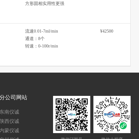
方形固相实用性更强
流速0.01-7ml/min
¥42500
通道：8个
转速：0-100r/min
分公司网站
东南仪诚
陕西仪诚
内蒙仪诚